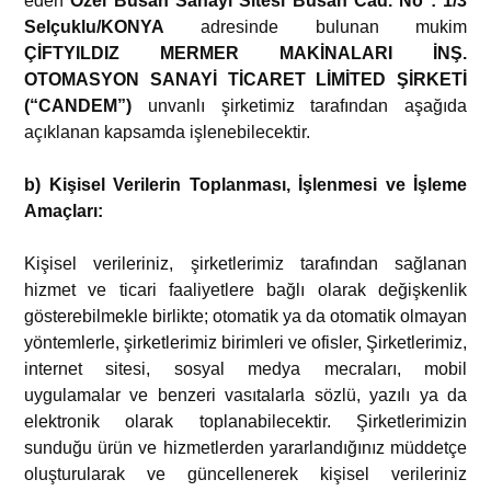
eden
Özel Büsan Sanayi Sitesi Büsan Cad. No : 1/3
Selçuklu/KONYA
adresinde bulunan mukim
ÇİFTYILDIZ MERMER MAKİNALARI İNŞ.
OTOMASYON SANAYİ TİCARET LİMİTED ŞİRKETİ
(“CANDEM”)
unvanlı şirketimiz tarafından aşağıda
açıklanan kapsamda işlenebilecektir.
b) Kişisel Verilerin Toplanması, İşlenmesi ve İşleme
Amaçları:
Kişisel verileriniz, şirketlerimiz tarafından sağlanan
hizmet ve ticari faaliyetlere bağlı olarak değişkenlik
gösterebilmekle birlikte; otomatik ya da otomatik olmayan
yöntemlerle, şirketlerimiz birimleri ve ofisler, Şirketlerimiz,
internet sitesi, sosyal medya mecraları, mobil
uygulamalar ve benzeri vasıtalarla sözlü, yazılı ya da
elektronik olarak toplanabilecektir. Şirketlerimizin
sunduğu ürün ve hizmetlerden yararlandığınız müddetçe
oluşturularak ve güncellenerek kişisel verileriniz