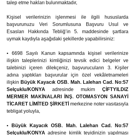
talep etme hakları bulunmaktadır,
Kişisel verilerinizin işlenmesi ile ilgili hususlarda
başvurunuzu Veri Sorumlusuna Başvuru Usul ve
Esasları Hakkında Tebliğ’in 5. maddesinde şartlara
uymak kaydıyla aşağıdaki şekillerde yapabilirsiniz:
• 6698 Sayılı Kanun kapsamında kişisel verilerinize
ilişkin taleplerinizi kimliğinizi tevsik edici belgeler ve
talebinizi içeren dilekçeniz, başvurucuların 3. Kişiler
adına yaptıkları başvurular için özel vekâletnameleri
ilişkin
Büyük Kayacık OSB. Mah. Lalehan Cad. No:57
Selçuklu/KONYA
adresinde mukim
ÇİFTYILDIZ
MERMER MAKİNALARI İNŞ. OTOMASYON SANAYİ
TİCARET LİMİTED ŞİRKETİ
merkezine noter vasıtasıyla
tebligat yoluyla,
•
Büyük Kayacık OSB. Mah. Lalehan Cad. No:57
Selçuklu/KONYA
adresine kimlik teyidinizin yapılması