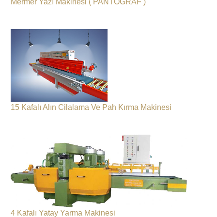
Mermer Yazı Makinesi ( PANTOĞRAF )
15 Kafalı Alın Cilalama Ve Pah Kırma Makinesi
4 Kafalı Yatay Yarma Makinesi