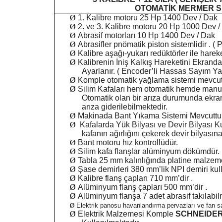
OTOMATİK MERMER Sİ
Ø
1. Kalibre motoru 25 Hp 1400 Dev / Dak
Ø
2. ve 3. Kalibre motoru 20 Hp 1000 Dev 
Ø
Abrasif motorları 10 Hp 1400 Dev / Dak
Ø
Abrasifler pnömatik piston sistemlidir . ( 
Ø
Kalibre aşağı-yukarı redüktörler ile hareke
Ø
Kalibrenin İniş Kalkış Hareketini Ekranda
Ayarlanır. ( Encoder’li Hassas Sayım Ya
Ø
Komple otomatik yağlama sistemi mevcutt
Ø
Silim Kafaları hem otomatik hemde manuel
Otomatik olan bir arıza durumunda ekran
arıza giderilebilmektedir.
Ø
Makinada Bant Yıkama Sistemi Mevcuttur
Ø
Kafalarda Yük Bilyası ve Devir Bilyası K
kafanın ağırlığını çekerek devir bilyasın
Ø
Bant motoru hız kontrollüdür.
Ø
Silim kafa flanşlar alüminyum dökümdür.
Ø
Tabla 25 mm kalınlığında platine malzeme
Ø
Şase demirleri
380 mm
’lik NPI demiri kull
Ø
Kalibre flanş çapları
710 mm
’dir .
Ø
Alüminyum flanş çapları
500 mm
’dir .
Ø
Alüminyum flanşa 7 adet abrasif takılabil
Ø
Elektrik panosu havanlandırma pervazları ve fan s
Ø
Elektrik Malzemesi Komple
SCHNEIDE