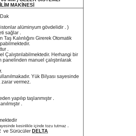
LİM MAKİNESİ
/ Dak
Pistonlar alüminyum gövdelidir . )
ti sağlar .
n Taş Kalınlığını Girerek Otomatik
pabilmektedir.
ur .
 Çalıştırılabilmektedir. Herhangi bir
 panelinden manuel çalıştırılarak
.
ullanılmakadır. Yük Bilyası sayesinde
a zarar vermez.
den yapılıp taşlanmıştır .
anılmıştır .
mektedir
.
ayesinde kesinlikle içinde tozu tutmaz
R
ve Sürücüler
DELTA