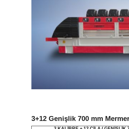
3+12 Genişlik 700 mm Mermer
3 KALİBRE + 12 CİLA ( GENİŞLİK