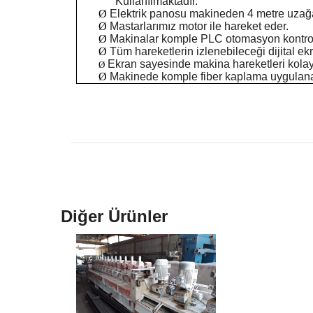
Kullanılmaktadır.
Ø
Elektrik panosu makineden 4 metre uzağa
Ø
Mastarlarımız motor ile hareket eder.
Ø
Makinalar komple PLC otomasyon kontrol s
Ø
Tüm hareketlerin izlenebileceği dijital ek
Ekran sayesinde makina hareketleri kolay bi
Ø
Ø
Makinede komple fiber kaplama uygulana
Diğer Ürünler