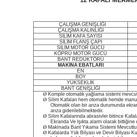
12 KAFALI MERME
ÇALIŞMA GENİŞLİĞİ
ÇALIŞMA KALINLIĞI
SİLİM KAFA SAYISI
SİLİM FLANŞ ÇAPI
SİLİM MOTOR GÜCÜ
KÖPRÜ MOTOR GÜCÜ
BANT REDÜKTÖRÜ
MAKİNA EBATLARI
EN
BOY
YÜKSEKLİK
BANT GENİŞLİĞİ
Ø
Komple otomatik yağlama sistemi mevcutt
Ø
Silim Kafaları hem otomatik hemde manuel
Otomatik olan bir arıza durumunda ekran
arıza giderilebilmektedir.
Ø
Silim Kafalarında abrasivler bitince Kafal
Ekranda Ve Işıkta alarm olarak bittiğine d
Ø
Makinada Bant Yıkama Sistemi Mevcuttur
Ø
Kafalarda Yük Bilyası ve Devir Bilyası K