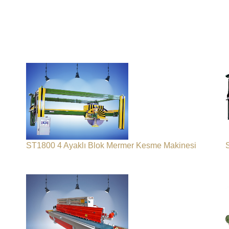
ST1800 4 Ayaklı Blok Mermer Kesme Makinesi