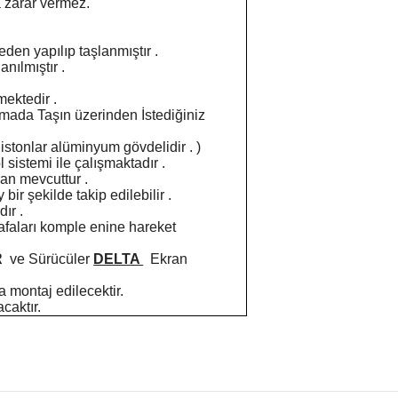
a zarar vermez.
den yapılıp taşlanmıştır .
anılmıştır .
mektedir .
alamada Taşın üzerinden İstediğiniz
Pistonlar alüminyum gövdelidir . )
istemi ile çalışmaktadır .
ran mevcuttur .
ir şekilde takip edilebilir .
ır .
afaları komple enine hareket
R
ve Sürücüler
DELTA
Ekran
 montaj edilecektir.
caktır.