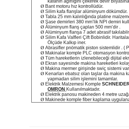
kafanın ağırlığını çekerek devir bilyasın
Ø
Bant motoru hız kontrollüdür.
Ø
Silim kafa flanşlar alüminyum dökümdür.
Ø
Tabla 25 mm kalınlığında platine malzeme
Ø
Şase demirleri
380 mm
’lik NPI demiri kull
Ø
Alüminyum flanş çapları
500 mm
’dir .
Ø
Alüminyum flanşa 7 adet abrasif takılabil
Ø
Silim Kafa Valfleri Çift Bobinlidir. Harit
Ölçüde Kalkıp iner.
Ø
Abrasifler pnömatik piston sistemlidir . ( 
Ø
Makinalar komple PLC otomasyon kontrol s
Ø
Tüm hareketlerin izlenebileceği dijital ek
Ø
Ekran sayesinde makina hareketleri kolay b
Ø
Makina mermer girişinde swiç sistemi vard
Ø
Kenarları ebatsız olan taşlar da makina k
yapmadan silim işlemini tamamlar.
Ø
Elektrik Malzemesi Komple
SCHNEIDE
OMRON
Kullanılmaktadır.
Ø
Elektrik panosu makineden 4 metre uzağa
Ø
Makinede komple fiber kaplama uygulana