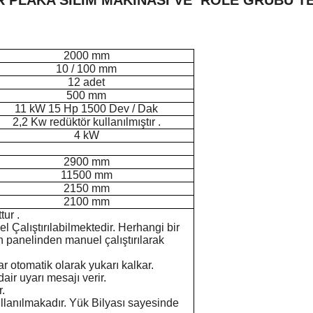
R PLAKA SİLİM MAKİNASI VE ROLE GRUBU TE
2000 mm
10 / 100 mm
12 adet
500 mm
11 kW 15 Hp 1500 Dev / Dak
2,2 Kw redüktör kullanılmıştır .
4 kW
2900 mm
11500 mm
2150 mm
2100 mm
ur .
 Çalıştırılabilmektedir. Herhangi bir
 panelinden manuel çalıştırılarak
ar otomatik olarak yukarı kalkar.
air uyarı mesajı verir.
.
ullanılmakadır. Yük Bilyası sayesinde