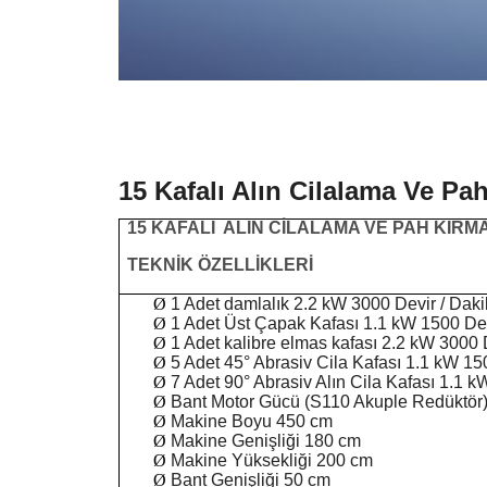
15 Kafalı Alın Cilalama Ve Pa
15 KAFALI ALIN CİLALAMA VE PAH KIRM
TEKNİK ÖZELLİKLERİ
Ø
1 Adet damlalık 2.2 kW 3000 Devir / Dak
Ø
1 Adet Üst Çapak Kafası 1.1 kW 1500 Dev
Ø
1 Adet kalibre elmas kafası 2.2 kW 3000 
Ø
5 Adet 45° Abrasiv Cila Kafası 1.1 kW 15
Ø
7 Adet 90° Abrasiv Alın Cila Kafası 1.1 
Ø
Bant Motor Gücü (S110 Akuple Redüktör) 
Ø
Makine Boyu 450 cm
Ø
Makine Genişliği 180 cm
Ø
Makine Yüksekliği 200 cm
Ø
Bant Genişliği 50 cm